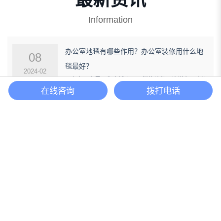
Information
办公室地毯有哪些作用？办公室装修用什么地
08
毯最好？
2024-02
现在办公室里面都会铺上不一样的地毯，这样办公室的
在线咨询
拨打电话
环境就会更好，能够让办公室看上去更加的高大上，那
么办公室装修用什么地毯最好呢，办公室装修用什么地
毯最好？下面小编就来给大家具体介绍一下，大家一起
来看看吧。
Learn more >
上海办公室装修效果的3个制约因素有哪些？
27
办公室装修这项对办公空间改头换面的工程涉及到许多
2024-05
方面，包括装修建材、空间划分、装修风格以、光影效