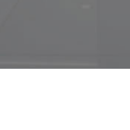
广告服务
创意效果图
目前已经
705
人预约
称呼：
建筑面积：