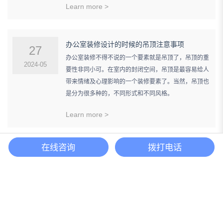
Learn more >
办公室装修设计的时候的吊顶注意事项
27
办公室装修不得不说的一个要素就是吊顶了，吊顶的重
2024-05
要性非同小可。在室内的封闭空间，吊顶是最容易给人
带来情绪及心理影响的一个装修要素了。当然，吊顶也
是分为很多种的，不同形式和不同风格。
Learn more >
在线咨询
拨打电话
上海办公室装修设计需发挥空间功能性
25
装修应该需要重视空间功能性，因为所有的室内装饰设
2024-05
计都是围绕空间功能这一根本要素展开的，其次是围绕
相对应的公司文化和历史而展开的。所以，功能是决定
形式的最重要的因素。在空间功能上的表达，办公室装
修设计师们一般都会通过很多手段来完成，也会运用现